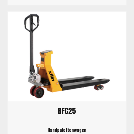
BFC25
Handpalettenwagen