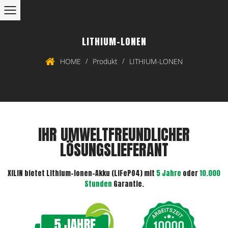
LITHIUM-LONEN
/
/
HOME
Produkt
LITHIUM-LONEN
IHR UMWELTFREUNDLICHER
LÖSUNGSLIEFERANT
XILIN bietet Lithium-Ionen-Akku (LiFePO4) mit
5 Jahre
oder
10.000
Stunden
Garantie.