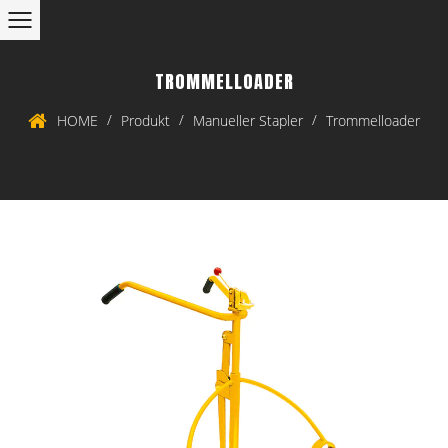
TROMMELLOADER
/
/
/
HOME
Produkt
Manueller Stapler
Trommelloader