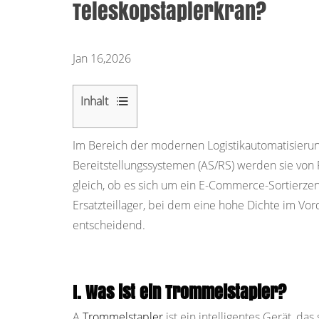
Teleskopstaplerkran?
Jan 16,2026
Inhalt
1
Im Bereich der modernen Logistikautomatisieru
I.
Bereitstellungssystemen (AS/RS) werden sie vo
Was
gleich, ob es sich um ein E-Commerce-Sortierzent
ist
Ersatzteillager, bei dem eine hohe Dichte im Vo
ein
entscheidend.
Trommelstapler?
2
II.
Fassstapler
I. Was ist ein Trommelstapler?
vs.
A
Trommelstapler
ist ein intelligentes Gerät, da