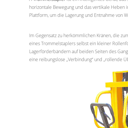
Teleskopstaplerkrane:
horizontale Bewegung und das vertikale Heben i
Kernunterschiede
Plattform, um die Lagerung und Entnahme von W
2.1
1.
Grundsätze
Im Gegensatz zu herkömmlichen Kränen, die zum
der
eines Trommelstaplers selbst ein kleiner Rollen
Speicherung
Lagerförderbändern auf beiden Seiten des Gang
und
eine reibungslose „Verbindung“ und „rollende 
des
Abrufs
2.2
2.
Betriebseffizienz
2.3
3.
Anwendbare
Transportunternehmen