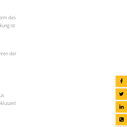
form des
kung ist
hren der
us
kluszeit