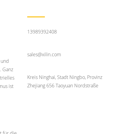
Kontaktiere uns
Lust zu reden
13989392408
Kontakt E-mail
sales@xilin.com
- und
Adresse des Hauptsitzes
. Ganz
Kreis Ninghai, Stadt Ningbo, Provinz
rielles
Zhejiang 656 Taoyuan Nordstraße
mus ist
t für die