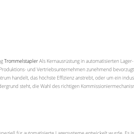
ng
Trommelstapler
Als Kernausrüstung in automatisierten Lager
n Produktions- und Vertriebsunternehmen zunehmend bevorzugt
rum handelt, das höchste Effizienz anstrebt, oder um ein indust
rdergrund steht, die Wahl des richtigen Kommissioniermechanis
s speziell für automatisierte Lagersysteme entwickelt wurde. Es is