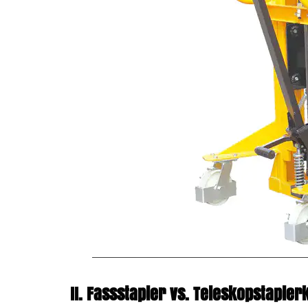
2.4
4.
Raumnutzung
und
Ganggestaltung
3
III.
Warum
einen
Trommelstapler
wählen?
II. Fassstapler vs. Teleskopstaple