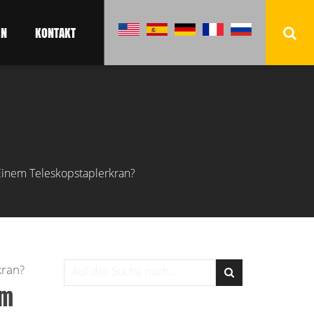
EN
KONTAKT
Einem Teleskopstaplerkran?
kran?
em