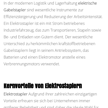
In der modernen Logistik und Lagerhaltung
elektrische
Kernvorteile
Gabelstapler
sind wesentliche Instrumente zur
von
Effizienzsteigerung und Reduzierung der Arbeitsintensität.
Elektrostaplern
Ein Elektrostapler ist ein mit Strom betriebenes
2
Industriefahrzeug, das zum Transportieren, Stapeln sowie
Typen
Be- und Entladen von Gütern dient. Der wesentliche
und
Unterschied zu herkömmlichen kraftstoffbetriebenen
Anwendungen
von
Gabelstaplern liegt in seinem Antriebssystem, das
Elektrostaplern
Batterien und einen Elektromotor anstelle eines
Verbrennungsmotors verwendet.
Kernvorteile von Elektrostaplern
Elektrostapler
Aufgrund ihrer zahlreichen einzigartigen
Vorteile erfreuen sie sich bei Unternehmen immer
größerer Beliebtheit und sind daher die ideale Wahl für